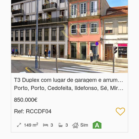
T3 Duplex com lugar de garagem e arrumo em Cedofeita, Porto
Porto, Porto, Cedofeita, Ildefonso, Sé, Miragaia, Nicolau, Vitória
850.000€
Ref
: RCCDF04
2
149
m
3
3
Sim