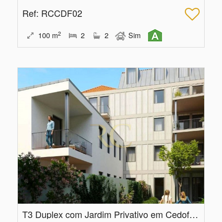
Ref
: RCCDF02
2
100
m
2
2
Sim
T3 Duplex com Jardim Privativo em Cedofeita, Porto