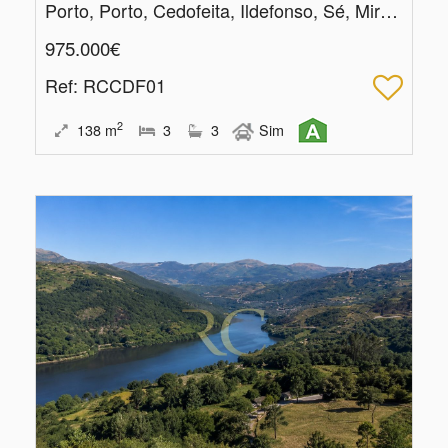
Porto, Porto, Cedofeita, Ildefonso, Sé, Miragaia, Nicolau, Vitória
975.000€
Ref
: RCCDF01
2
138
m
3
3
Sim