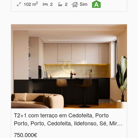
2
102
m
2
2
Sim
T2+1 com terraço em Cedofeita, Porto
Porto, Porto, Cedofeita, Ildefonso, Sé, Miragaia, Nicolau, Vitória
750.000€