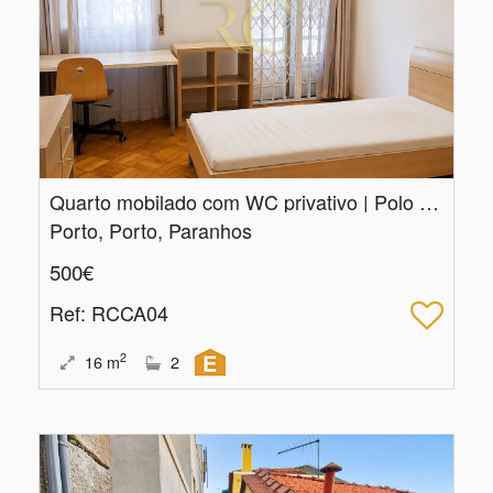
Quarto mobilado com WC privativo | Polo Universitário
Porto, Porto, Paranhos
500€
Ref
: RCCA04
2
16
m
2