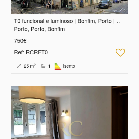
T0 funcional e luminoso | Bonfim, Porto | Mobilado e equipado
Porto, Porto, Bonfim
750€
Ref
: RCRFT0
2
25
m
1
Isento