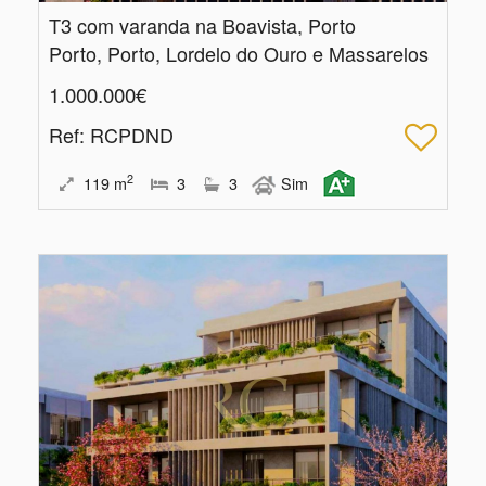
T3 com varanda na Boavista, Porto
Porto, Porto, Lordelo do Ouro e Massarelos
1.000.000€
Ref
: RCPDND
2
119
m
3
3
Sim