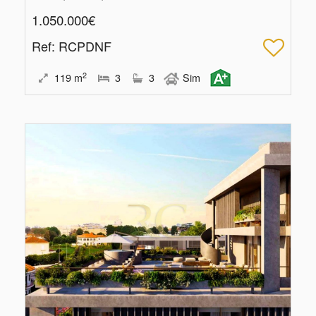
1.050.000€
Ref
: RCPDNF
2
119
m
3
3
Sim