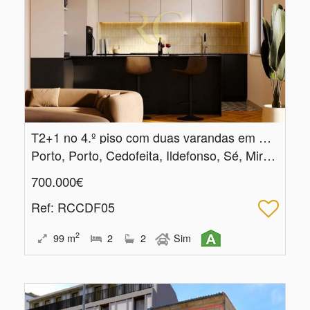
T2+1 no 4.​º piso com duas varandas em Cedofeita, Porto
Porto, Porto, Cedofeita, Ildefonso, Sé, Miragaia, Nicolau, Vitória
700.000€
Ref
: RCCDF05
2
99
m
2
2
Sim