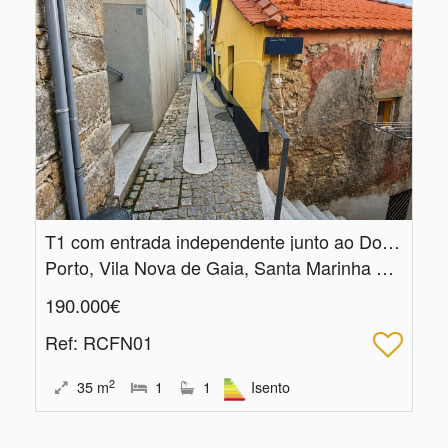
T1 com entrada independente junto ao Douro, Vila Nova de Gaia
Porto, Vila Nova de Gaia, Santa Marinha e São Pedro da Afurada
190.000€
Ref
: RCFN01
2
35
m
1
1
Isento