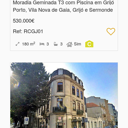
Moradia Geminada T3 com Piscina em Grijó
Porto, Vila Nova de Gaia, Grijó e Sermonde
530.000€
Ref
: RCGJ01
2
180
m
3
3
Sim