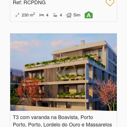
Ref
: RCPDNG
2
230
m
4
4
Sim
T3 com varanda na Boavista, Porto
Porto, Porto, Lordelo do Ouro e Massarelos