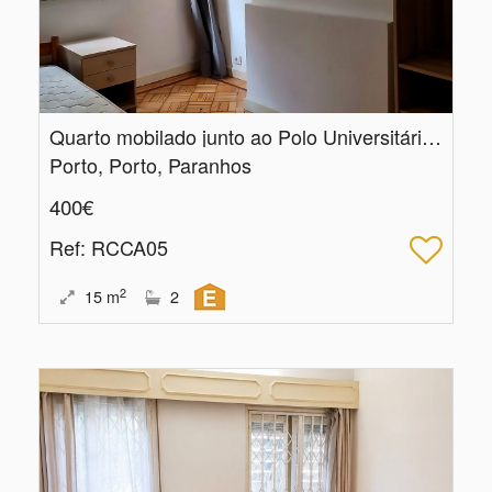
Quarto mobilado junto ao Polo Universitário | Paranhos
Porto, Porto, Paranhos
400€
Ref
: RCCA05
2
15
m
2