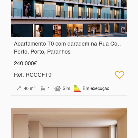
Apartamento T0 com garagem na Rua Costa Cabral, Porto
Porto, Porto, Paranhos
240.000€
Ref
: RCCCFT0
2
40
m
1
Sim
Em execução