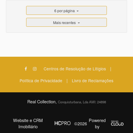
6 por página
Mais recentes
|
Centros de Resolução de Litígios
|
Política de Privacidade
Livro de Reclamações
Real Collection,
Conquisturbana, Lda AMI: 24898
Website e CRM
Powered
©2026
Imobiliário
by