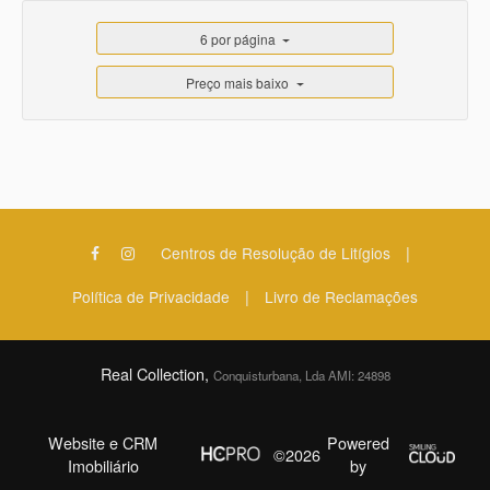
6 por página
Preço mais baixo
|
Centros de Resolução de Litígios
|
Política de Privacidade
Livro de Reclamações
Real Collection,
Conquisturbana, Lda AMI: 24898
Website e CRM
Powered
©2026
Imobiliário
by