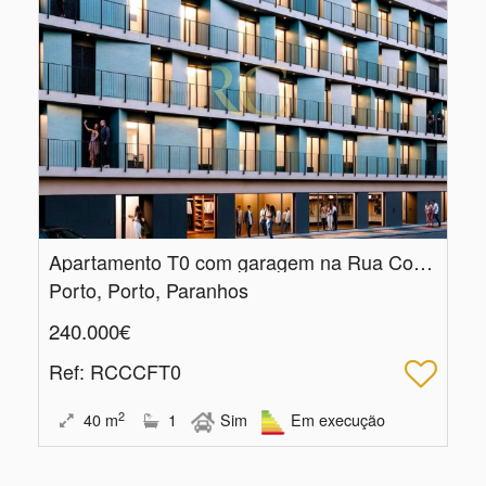
Apartamento T0 com garagem na Rua Costa Cabral, Porto
Porto, Porto, Paranhos
240.000€
Ref
: RCCCFT0
2
40
m
1
Sim
Em execução