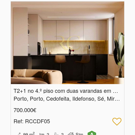
T2+1 no 4.​º piso com duas varandas em Cedofeita, Porto
Porto, Porto, Cedofeita, Ildefonso, Sé, Miragaia, Nicolau, Vitória
700.000€
Ref
: RCCDF05
2
99
m
2
2
Sim