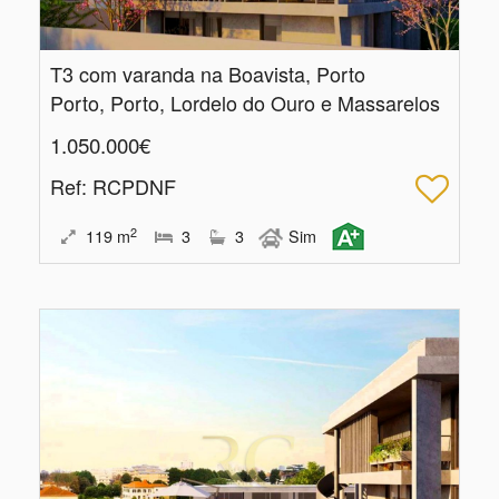
T3 com varanda na Boavista, Porto
Porto, Porto, Lordelo do Ouro e Massarelos
1.050.000€
Ref
: RCPDNF
2
119
m
3
3
Sim