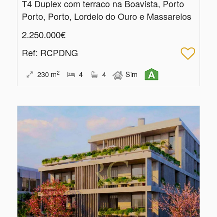
T4 Duplex com terraço na Boavista, Porto
Porto, Porto, Lordelo do Ouro e Massarelos
2.250.000€
Ref
: RCPDNG
2
230
m
4
4
Sim